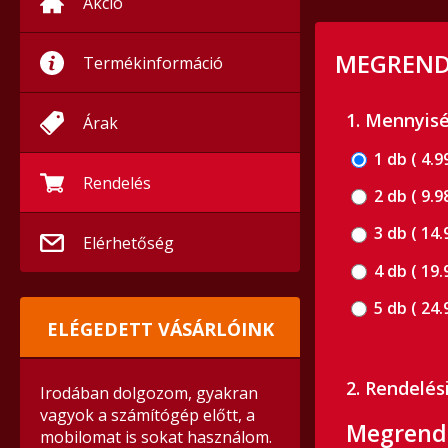
Akció
MEGRENDE
Termékinformáció
1. Mennyis
Árak
1 db ( 4.9
Rendelés
2 db ( 9.9
3 db ( 14.
Elérhetőség
4 db ( 19.
5 db ( 24.
ELÉGEDETT VÁSÁRLÓINK
2. Rendelés
Irodában dolgozom, gyakran
vagyok a számítógép előtt, a
Megrende
mobilomat is sokat használom.