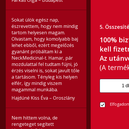
Farkas Olga – Budapest
Sokat ülök egész nap,
észrevettem, hogy nem mindig
5. Összesít
tartom helyesen magam.
100% biz
Olvastam, hogy komolyabb baj
lehet ebből, ezért megelőzés
kell fizet
gyanánt próbáltam ki a
Az utánvé
NeckMedicinal-t. Hamar, pár
mozdulattal fel tudtam fújni, jó
(A termék 
érzés viselni is, sokat javult tőle
a tartásom. Tényleg kis helyen
elfér, így mindig viszem
magammal munkába.
Hajdúné Kiss Éva – Oroszlány
Elfogado
Nem hittem volna, de
rengeteget segített