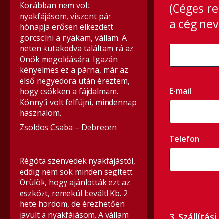
Korábban nem volt
(Céges re
nyakfájásom, viszont pár
a cég nev
hónapja erősen elkezdett
görcsölni a nyakam, vállam. A
neten kutakodva találtam rá az
Önök megoldására. Igazán
kényelmes ez a párna, már az
első negyedóra után éreztem,
E-mail
hogy csökken a fájdalmam.
Könnyű volt felfújni, mindennap
használom.
Zsoldos Csaba – Debrecen
Telefon
Régóta szenvedek nyakfájástól,
eddig nem sok minden segített.
Örülök, hogy ajánlották ezt az
eszközt, remekül bevált! Kb. 2
hete hordom, de érezhetően
javult a nyakfájásom. A vállam
3. Szállítás