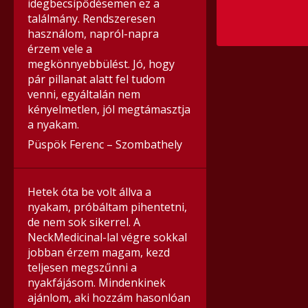
idegbecsípődésemen ez a
találmány. Rendszeresen
használom, napról-napra
érzem vele a
megkönnyebbülést. Jó, hogy
pár pillanat alatt fel tudom
venni, egyáltalán nem
kényelmetlen, jól megtámasztja
a nyakam.
Püspök Ferenc – Szombathely
Hetek óta be volt állva a
nyakam, próbáltam pihentetni,
de nem sok sikerrel. A
NeckMedicinal-lal végre sokkal
jobban érzem magam, kezd
teljesen megszűnni a
nyakfájásom. Mindenkinek
ajánlom, aki hozzám hasonlóan