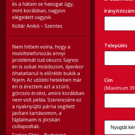
és a hátam se hasogat úgy,
mint korábban, nagyon
Irányítószám
elégedett vagyok.
Kollár Anikó – Szentes
Település
Nem hittem volna, hogy a
mobiltelefonozás ennyi
problémát tud okozni. Sajnos
én is sokat mobilozom, ilyenkor
óhatatlanul is előrébb bukik a
fejem. Az utóbbi hetekben már
Cím
én is éreztem azt a szúró,
(Maximum 39 
görcsös érzést, amire korábban
nem volt példa. Szerencsére ez
a nyaknyújtó párna segített
javítani tartásomon, a
fájdalmaim is jócskán
csillapodtak.